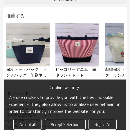
品番
推薦する
品名
ヒッコリーデニム 保冷トートM
材質
本体生地：
表地/ポリエステル・綿・レーヨン
裏地/アルミ蒸着フィルム
持ち手
PPテープ
サイズ
約
W33*H20*D14cm
保冷トートバック ラ
ヒッコリーデニム 保
刺繍保冷トー
ンチバック 印刷ネー
冷ランチトート
ク ランチバ
ム付き
Cookie settings
キーワード
We use cookies to provide you with the best possible
保冷保温ストライプ柄ヒッコリバック
experience. They also allow us to analyze user behavior in
保冷保温ストライプ柄ヒッコリピクニックバック
order to constantly improve the website for you.
保冷保温通勤通学トートバック
保冷保温ランチトートバック
Accept all
Accept Selection
Reject All
保冷ランチお弁当トートバック