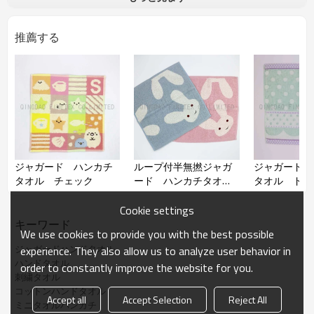
品番
推薦する
加工
ジャガード、刺繍
材質
綿100％
サイズ
約24*24
コメント
シンプルな心柄、可愛い刺繍デザ
イン、柔らかい肌触り。
備考
サイズ、柄などはご希望より作れ
ます
ジャガード ハンカチ
ループ付半無撚ジャガ
ジャガード 
タオル チェック
ード ハンカチタオ
タオル ドッ
ル ウサギ
Cookie settings
キーワード
We use cookies to provide you with the best possible
ジャガードハンドタオル
experience. They also allow us to analyze user behavior in
ハンドタオル
order to constantly improve the website for you.
刺繍タオル
コットンハンドタオル
Accept all
Accept Selection
Reject All
ミニタオルハンカチ