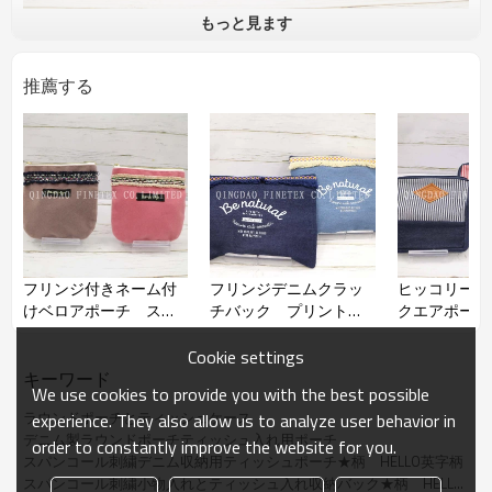
もっと見ます
品名
スパンコール刺繍デニムラウンド
ポーチとティシュポーチ
推薦する
品番
材質
デニム
サイズ
H14＊ｗ14ｃｍ
フリンジ付きネーム付
フリンジデニムクラッ
ヒッコリーデ
けベロアポーチ スク
チバック プリント加
クエアポーチ
エアポーチ
工
付き
Cookie settings
キーワード
We use cookies to provide you with the best possible
ラウンドポーチとティッシュケース
experience. They also allow us to analyze user behavior in
デニム製ラウンドポーチティッシュ入れ用ポーチ
order to constantly improve the website for you.
スパンコール刺繍デニム収納用ティッシュポーチ★柄　HELLO英字柄
スパンコール刺繍小物入れとティッシュ入れ収納バック★柄　HELLO英字柄