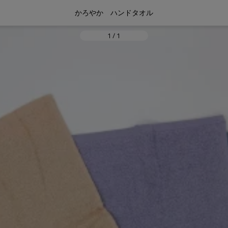
かろやか　ハンドタオル
1
/
1