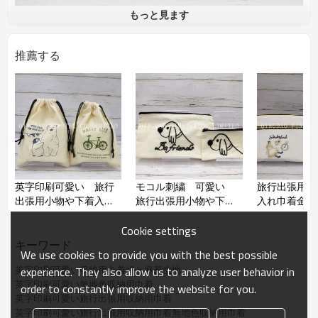
もっと見ます
品番
品名
印刷巾着
推薦する
材質
綿と麻風生地
紐
pp
サイズ
Ｈ30*Ｗ23㎝
加工
印刷加工
仕様や数量がお客様の要求で作れ
ます。
英字印刷可愛い旅行出張用小物や
コメント
下着入れ巾着刺繍あり無地色収納
英字印刷可愛い 旅行
モコル刺繍 可愛い
旅行出張用小
用巾着
出張用小物や下着入れ
旅行出張用小物や下着
入れ巾着金刺
巾着 綿と麻風生地
入れ巾着
Cookie settings
キーワード
We use cookies to provide you with the best possible
英字印刷可愛い収納用巾着綿と麻風生地
experience. They also allow us to analyze user behavior in
英字印刷可愛い無地色収納用巾着
order to constantly improve the website for you.
英字印刷可愛い旅行出張用収納用巾着
英字印刷可愛い旅行出張用収納用巾着無地色収納用巾着