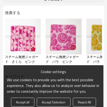
品番
推薦する
加工
スチームジャガード、シャーリン
グ、ワッペン刺繍
材質
綿100％
サイズ
約25*25㎝
コメント
スチームジャガードハンカチタオ
ル、半無撚ジャガードタオルで
す。可愛い花柄、気品の高いハン
カチタオルです。
スチーム無撚ジャガー
スチーム無撚ジャガー
スチーム無撚
ド さくら ピンク
ド バラ ピンク
ド バラ イ
備考
サイズ、柄などがご希望より作れ
ます、ОEM可能
Cookie settings
キーワード
We use cookies to provide you with the best possible
スチームジャガードタオル
experience. They also allow us to analyze user behavior in
半無撚ハンカチタオル
order to constantly improve the website for you.
シャーリングタオル
ワッペン付タオル
Accept all
Accept Selection
Reject All
コットンハンカチタオル