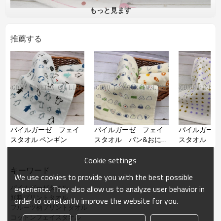
もっと見ます
品番
推薦する
加工
顔料プリント
材質
綿100％
サイズ
約34*80cm
表はガーゼ、裏はパイルだから吸水性は抜群
コメント
で、毛羽落ちしにくく、糸くずがつきにくいで
す。
薄手で通気性が良いから乾きも早いです。
顔料プリントなので、人気のあるカラー、柄や
デザインに素早く対応できます。
パイルガーゼ フェイ
パイルガーゼ フェイ
パイルガーゼ
スタオル ペンギン
スタオル パン&おにぎ
スタオル 豆
り
備考
サイズ、柄などご希望より作れます。OEM可能
Cookie settings
キーワード
We use cookies to provide you with the best possible
パイルガーゼタオル
experience. They also allow us to analyze user behavior in
顔料プリントタオル
order to constantly improve the website for you.
フルーツ柄プリントタオル
コットンフェイスタオル