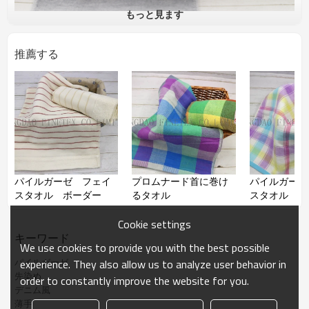
もっと見ます
推薦する
品番
加工
先染め
材質
綿100％
サイズ
約34*80cm
表はガーゼ、裏はパイルだから吸水性は抜群
コメント
で、毛羽落ちしにくく、糸くずがつきにくいで
す。
薄手で通気性が良いから乾きも早いです。
パイルガーゼ フェイ
プロムナード首に巻け
パイルガーゼ
スタオル ボーダー
るタオル
スタオル ギ
ェック カラ
備考
サイズ、柄などご希望より作れます。OEM可能
Cookie settings
キーワード
We use cookies to provide you with the best possible
パイルガーゼ
experience. They also allow us to analyze user behavior in
先染め
order to constantly improve the website for you.
デニム風
薄手