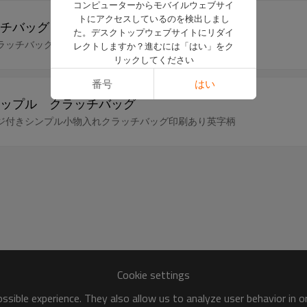
コンピューターからモバイルウェブサイ
トにアクセスしているのを検出しまし
チバッグ
た。デスクトップウェブサイトにリダイ
ラッチバッグ印刷あり英字柄
レクトしますか？進むには「はい」をク
リックしてください
番号
はい
ップル クラッチバッグ
ジ付きシンプル小物入れクラッチバッグ印刷あり英字柄
Cookie settings
sible experience. They also allow us to analyze user behavior in 