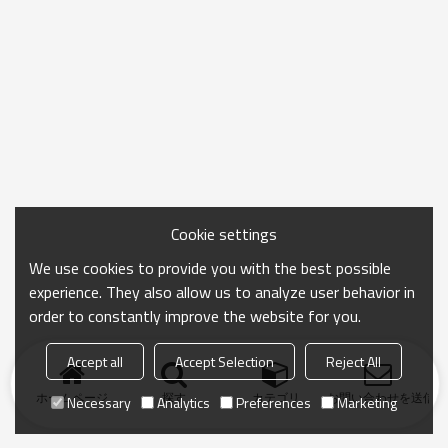
Cookie settings
We use cookies to provide you with the best possible
experience. They also allow us to analyze user behavior in
order to constantly improve the website for you.
Accept all
Accept Selection
Reject All
ホームページ
探す
カテゴリ
お問い合わせを送信
Necessary
Analytics
Preferences
Marketing