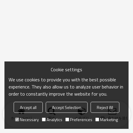
Cookie settings
We use cookies to provide you with the best possible
experience. They also allow us to analyze user behavior in
order to constantly improve the website for you.
Accept all
Accept Selection
Reject All
ホームページ
探す
カテゴリ
お問い合わせを送信
Necessary
Analytics
Preferences
Marketing