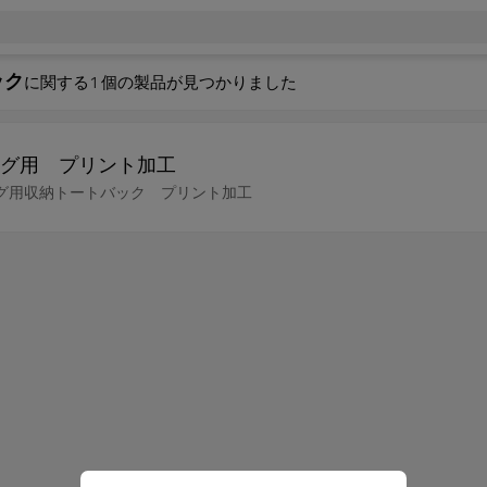
ック
に関する
1
個の製品が見つかりました
グ用 プリント加工
グ用収納トートバック プリント加工