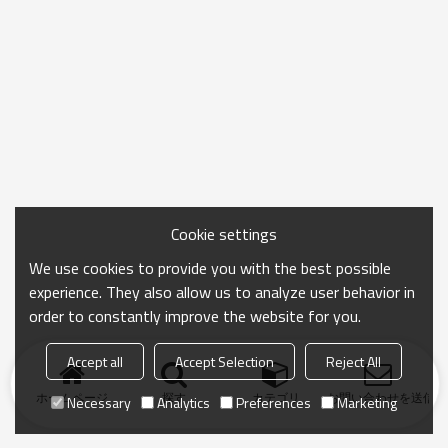
Cookie settings
We use cookies to provide you with the best possible
experience. They also allow us to analyze user behavior in
order to constantly improve the website for you.
Accept all
Accept Selection
Reject All
ホームページ
探す
カテゴリ
お問い合わせを送信
Necessary
Analytics
Preferences
Marketing