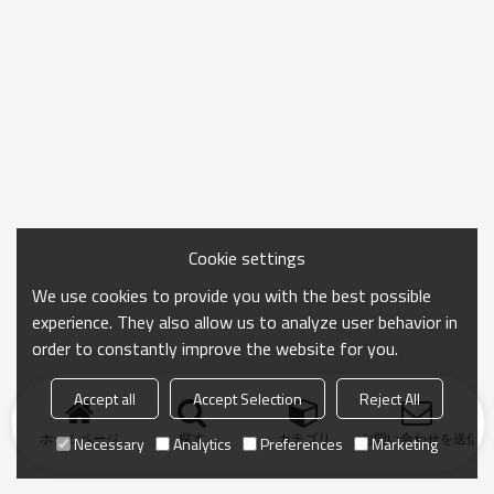
Cookie settings
We use cookies to provide you with the best possible
experience. They also allow us to analyze user behavior in
order to constantly improve the website for you.
Accept all
Accept Selection
Reject All
ホームページ
探す
カテゴリ
お問い合わせを送信
Necessary
Analytics
Preferences
Marketing