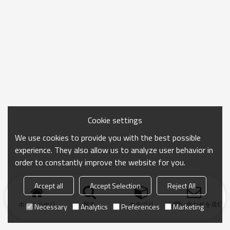
Cookie settings
We use cookies to provide you with the best possible
experience. They also allow us to analyze user behavior in
order to constantly improve the website for you.
Accept all
Accept Selection
Reject All
ホームページ
探す
カテゴリ
お問い合わせを送信
Necessary
Analytics
Preferences
Marketing