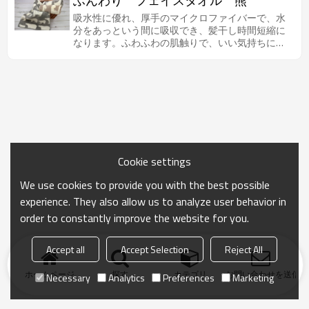
ふんわり フェイスタオル 熊
吸水性に優れ、厚手のマイクロファイバーで、水
分をあっという間に吸収でき、髪干し時間短縮に
なります。ふわふわの肌触りで、いい気持ちにな
ります。
Cookie settings
We use cookies to provide you with the best possible
experience. They also allow us to analyze user behavior in
order to constantly improve the website for you.
Accept all
Accept Selection
Reject All
ホームページ
探す
カテゴリ
お問い合わせを送信
Necessary
Analytics
Preferences
Marketing