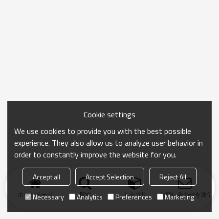
Cookie settings
We use cookies to provide you with the best possible
experience. They also allow us to analyze user behavior in
order to constantly improve the website for you.
Accept all
Accept Selection
Reject All
ホームページ
探す
カテゴリ
お問い合わせを送信
Necessary
Analytics
Preferences
Marketing