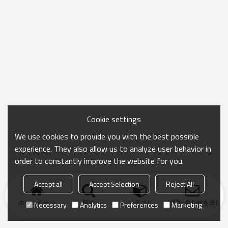
Cookie settings
We use cookies to provide you with the best possible
experience. They also allow us to analyze user behavior in
order to constantly improve the website for you.
Accept all
Accept Selection
Reject All
ホームページ
探す
カテゴリ
お問い合わせを送信
Necessary
Analytics
Preferences
Marketing