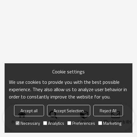
Cookie settings
We use cookies to provide you with the best possible
experience. They also allow us to analyze user behavior in
order to constantly improve the website for you.
Accept all
Accept Selection
Reject All
ホームページ
探す
カテゴリ
お問い合わせを送信
Necessary
Analytics
Preferences
Marketing