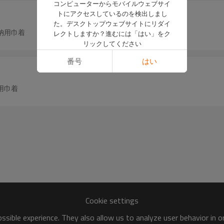
コンピューターからモバイルウェブサイ
トにアクセスしているのを検出しまし
た。デスクトップウェブサイトにリダイ
納用巾着
レクトしますか？進むには「はい」をク
リックしてください
番号
はい
用巾着
Cookie settings
sible experience. They also allow us to analyze user behavior in 