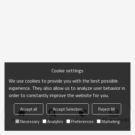
Cookie settings
We use cookies to provide you with the best possible
experience. They also allow us to analyze user behavior in
order to constantly improve the website for you.
Accept all
Accept Selection
Reject All
ホームページ
探す
カテゴリ
お問い合わせを送信
Necessary
Analytics
Preferences
Marketing