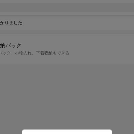
かりました
納バック
バック 小物入れ、下着収納もできる