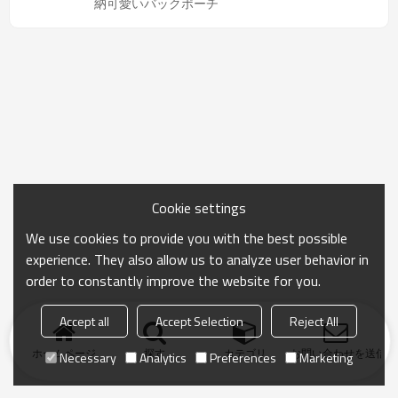
納可愛いバックポーチ
Cookie settings
We use cookies to provide you with the best possible
experience. They also allow us to analyze user behavior in
order to constantly improve the website for you.
Accept all
Accept Selection
Reject All
ホームページ
探す
カテゴリ
お問い合わせを送信
Necessary
Analytics
Preferences
Marketing