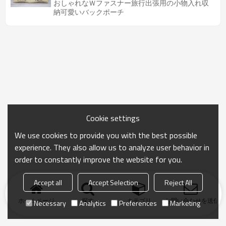
おしゃれなＷファスナー旅行出張用の小物入れ収
納可愛いバックポーチ
Cookie settings
We use cookies to provide you with the best possible
experience. They also allow us to analyze user behavior in
order to constantly improve the website for you.
Accept all
Accept Selection
Reject All
ホームページ
探す
カテゴリ
お問い合わせを送信
Necessary
Analytics
Preferences
Marketing