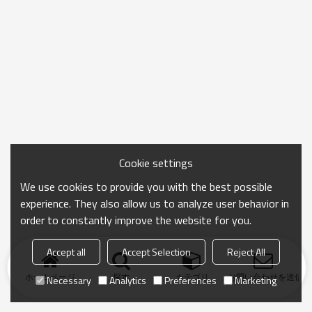
Cookie settings
We use cookies to provide you with the best possible
experience. They also allow us to analyze user behavior in
order to constantly improve the website for you.
Accept all
Accept Selection
Reject All
ホームページ
探す
カテゴリ
お問い合わせを送信
Necessary
Analytics
Preferences
Marketing