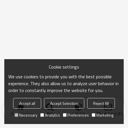
Cookie settings
We use cookies to provide you with the best possible
experience. They also allow us to analyze user behavior in
order to constantly improve the website for you.
Accept all
Accept Selection
Reject All
ホームページ
探す
カテゴリ
お問い合わせを送信
Necessary
Analytics
Preferences
Marketing