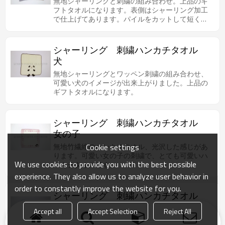
無地シャーリングと刺繍の組み合わせ。上品のギ
フトタオルになります。表側はシャーリング加工
で仕上げてあります。パイルをカットして短く刈
り込んであるので、爪などにも引っかかりにくく
安心です。
シャーリング 刺繍ハンカチタオル
犬
無地シャーリングとワッペン刺繍の組み合わせ、
可愛い犬のイメージが出来上がりました。上品の
ギフトタオルになります。
シャーリング 刺繍ハンカチタオル
女の子
Cookie settings
無地竹繊維のハンカチタオル、光沢した感じがあ
ります。可愛い女の子の刺繍で、とても可愛いハ
We use cookies to provide you with the best possible
ンカチタオルです。
experience. They also allow us to analyze user behavior in
order to constantly improve the website for you.
シャーリング 刺繍ハンカチタオル
ブルー
Accept all
Accept Selection
Reject All
無地シャーリングと刺繍の組み合わせ。周囲は刺