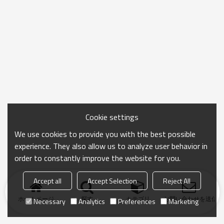
Cookie settings
We use cookies to provide you with the best possible
experience. They also allow us to analyze user behavior in
order to constantly improve the website for you.
Accept all
Accept Selection
Reject All
ホームページ
探す
カテゴリ
お問い合わせを送信
Necessary
Analytics
Preferences
Marketing