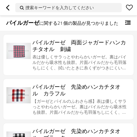
捜索キーワードを入力してください
パイルガーゼ
に関する
21
個の製品が見つかりました
パイルガーゼ 両面ジャガードハンカ
チタオル 刺繍
表は優しくサラっとやわらかいガーゼ。裏はパイ
ルだから吸水性も抜群。片面パイルだから毛羽落
ちしにくく、拭いたときに糸くずがつきにくいの
で、肌の弱い方やお子様にも安心してお使いいた
だけます。両面は違う柄で、買得になります。
パイルガーゼ 先染めハンカチタオ
ル カラフル
【ガーゼとパイルのふわさら感】表は優しくサラ
っとやわらかいガーゼ。裏はパイルだから吸水性
も抜群。片面パイルだから毛羽落ちしにくく、拭
いたときに糸くずがつきにくいので、肌の弱い方
やお子様にも安心してお使いいただけます。シン
プルなチェック柄も人気があります。
パイルガーゼ 先染めハンカチタオ