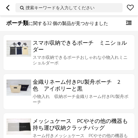
捜索キーワードを入力してください
ポーチ類
に関する
32
個の製品が見つかりました
スマホ収納できるポーチ ミニショル
ダー
スマホ収納できるポーチおしゃれな小物入れミニ
ショルダーポ
金織りネーム付きPU製舟ポーチ 2
色 アイボリーと黒
小物入れ 収納ポーチ金織りネーム付きPU製舟ポ
ーチ
メッシュケース PCやその他の機器も
持ち運び収納クラッチバッグ
ネーム付きメッシュケース PCやその他の機器も