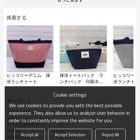
品番
推薦する
品名
保冷ランチバック
材質
【表地】綿
【裏地】アルミ蒸着フィルム
持ち手
PPテープ
サイズ
H160×W270
(底170×100)mm
数量や使用がお客様の要求で作れ
ます。
ヒッコリーデニム 保
保冷トートバック ラ
ヒッコリーデ
冷ランチトート
ンチバック 印刷ネー
冷ランチトー
ム付き
Cookie settings
キーワード
We use cookies to provide you with the best possible
刺繍保冷保温トートバック　ランチバック
experience. They also allow us to analyze user behavior in
保冷保温ピクニックバック
order to constantly improve the website for you.
保冷保温通勤通学ピクニック用バック
刺繍保冷トートバック　お弁当ランチバック
Accept all
Accept Selection
Reject All
刺繍保冷保温トートバック人気ランチバック