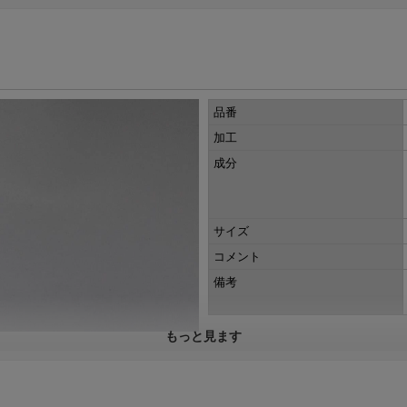
品番
加工
成分
サイズ
コメント
備考
もっと見ます