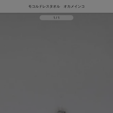
モコルドレスタオル　オカメインコ
1
/
1