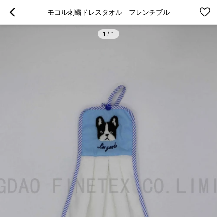
モコル刺繍ドレスタオル　フレンチブル
1
/
1