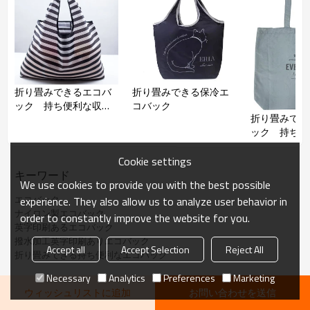
材質
ナイロン
サイズ
約H390×W450×100mm
仕様や数量がお客様の要求で作れ
ます。
コメント
エコバック、大容量収納バック、
折り畳みできるエコバ
折り畳みできる保冷エ
水を弾いてコンパクト！使える便
ック 持ち便利な収納
コバック
利エコバック
折り畳みでき
トートバック 撥水加
ック 持ち便
工
トートバック
工
Cookie settings
キーワード
We use cookies to provide you with the best possible
エコバック
experience. They also allow us to analyze user behavior in
ナイロン製エコバック
order to constantly improve the website for you.
英字印刷あるエコバック
撥水加工英字印刷ありエコバック
Accept all
Accept Selection
Reject All
折り畳みできる持ち便利なエコバック
Necessary
Analytics
Preferences
Marketing
ウィッシュリストに追加
お問い合わせを送信