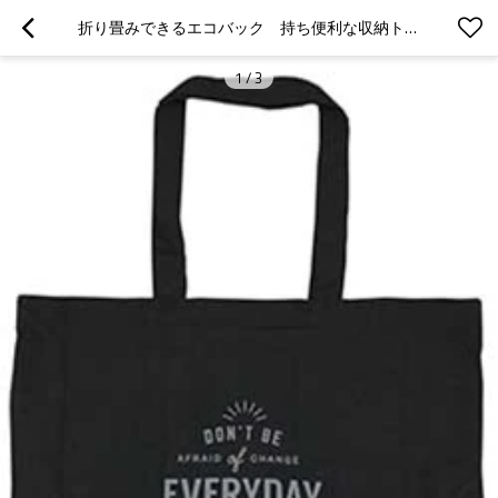
折り畳みできるエコバック　持ち便利な収納トートバック　撥水加工
1
/
3