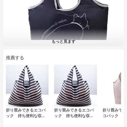
もっと見ます
推薦する
品名
保冷エコバック
品番
材質
ポリエステル
サイズ
約H300×W470×100mm
折り畳みできるエコバ
折り畳みできるエコバ
折り畳みでき
仕様や数量がお客様の要求で作れ
ック 持ち便利な収納
ック 持ち便利な収納
コバック
ます。
トートバック 撥水加
トートバック 撥水加
工
工