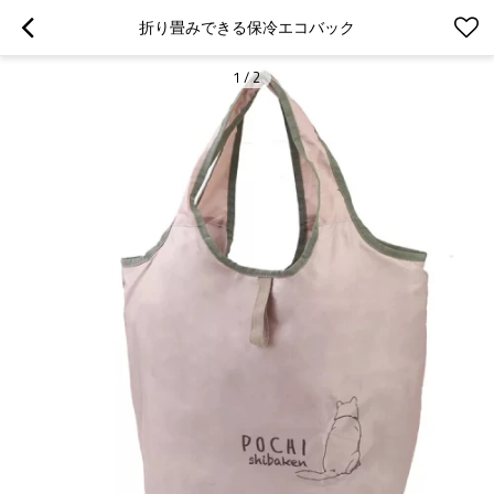
折り畳みできる保冷エコバック
1
/
2