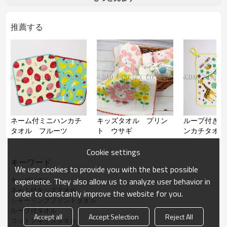
品番
推薦する
加工
シャーリング、顔料プリント
成分
綿100％
サイズ
約34*34㎝
コメント
パイルにシャーリング加工をする
ことで、滑らかでベロアのような
質感を持ちます。可愛いプリント
を入り、ループ付き、裏に名前書
きスペースもあり、お子様に使い
やすいです。
ネーム付ミニハンカチ
キッズタオル プリン
ループ付きネ
タオル フルーツ
ト ウサギ
ンカチタオル
ル
備考
サイズ、柄などはご希望より作れ
Cookie settings
ます。ОEM可能
キーワード
We use cookies to provide you with the best possible
キッズタオル
experience. They also allow us to analyze user behavior in
ネーム付キッズタオル
order to constantly improve the website for you.
シャーリングプリントタオル
ループ付タオル
Accept all
Accept Selection
Reject All
コットンキッズタオル