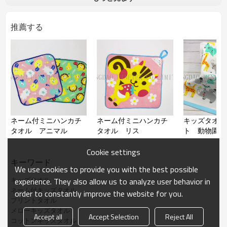
品質
推薦する
加工
シャーリング、顔料プリント
成分
綿100％
サイズ
約15*15㎝
コメント
パイルにシャーリング加工をする
ことで、滑らかでベロアのような
質感を持ちます。可愛いプリント
を入り、裏に名前書きスペースも
あり、お子さんに人気がありま
す。
ネーム付ミニハンカチ
ネーム付ミニハンカチ
キッズタオル
タオル アニマル
タオル リス
ト 動物園
備考
サイズ、柄などはご希望より作れ
Cookie settings
ます。ОEM可能
キーワード
We use cookies to provide you with the best possible
キッズタオル
experience. They also allow us to analyze user behavior in
ネーム付キッズタオル
order to constantly improve the website for you.
プリントタオル
メローキッズタオル
Accept all
Accept Selection
Reject All
コットンキッズタオル