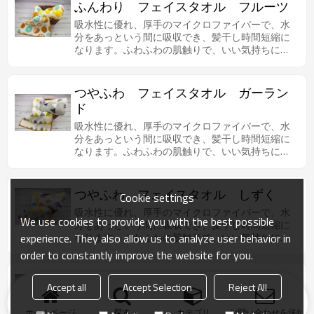
ふんわり フェイスタオル フルーツ
吸水性に優れ、厚手のマイクロファイバーで、水
分をあっという間に吸収でき、髪干し時間短縮に
なります。ふわふわの肌触りで、いい気持ちにな
ります。
つやふわ フェイスタオル ガーラン
ド
吸水性に優れ、厚手のマイクロファイバーで、水
分をあっという間に吸収でき、髪干し時間短縮に
なります。ふわふわの肌触りで、いい気持ちにな
ります。
つやふわ フェイスタオル しずく
Cookie settings
吸水性に優れ、厚手のマイクロファイバーで、水
We use cookies to provide you with the best possible
分をあっという間に吸収でき、髪干し時間短縮に
experience. They also allow us to analyze user behavior in
なります。ふわふわの肌触りで、いい気持ちにな
ります。
order to constantly improve the website for you.
つやふわ フェイスタオル スター
Accept all
Accept Selection
Reject All
吸水性に優れ、厚手のマイクロファイバーで、水
分をあっという間に吸収でき、髪干し時間短縮に
ホームページ
探す
カテゴリ
お問い合わせを送信