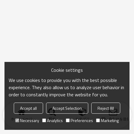
Cookie settings
We use cookies to provide you with the best possible
experience. They also allow us to analyze user behavior in
order to constantly improve the website for you.
Accept all
Accept Selection
Reject All
ホームページ
探す
カテゴリ
お問い合わせを送信
Necessary
Analytics
Preferences
Marketing