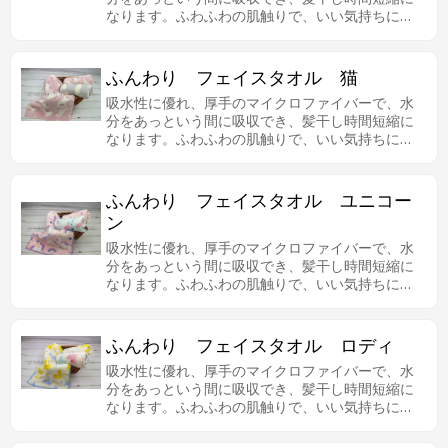
なります。ふわふわの肌触りで、いい気持ちにな
ります。
ふんわり フェイスタオル 猫
吸水性に優れ、厚手のマイクロファイバーで、水
分をあっという間に吸収でき、髪干し時間短縮に
なります。ふわふわの肌触りで、いい気持ちにな
ります。
ふんわり フェイスタオル ユニコー
ン
吸水性に優れ、厚手のマイクロファイバーで、水
分をあっという間に吸収でき、髪干し時間短縮に
なります。ふわふわの肌触りで、いい気持ちにな
ります。
ふんわり フェイスタオル ロディ
吸水性に優れ、厚手のマイクロファイバーで、水
分をあっという間に吸収でき、髪干し時間短縮に
なります。ふわふわの肌触りで、いい気持ちにな
ります。