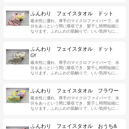
ります。可愛いアルバカの図案、萌え子供でも大
人でも気に入ります。
ふんわり フェイスタオル ドット
吸水性に優れ、厚手のマイクロファイバーで、水
分をあっという間に吸収でき、髪干し時間短縮に
なります。ふわふわの肌触りで、いい気持ちにな
ります。
ふんわり フェイスタオル ドット
GY
吸水性に優れ、厚手のマイクロファイバーで、水
分をあっという間に吸収でき、髪干し時間短縮に
なります。ふわふわの肌触りで、いい気持ちにな
ります。
ふんわり フェイスタオル フラワー
吸水性に優れ、厚手のマイクロファイバーで、水
分をあっという間に吸収でき、髪干し時間短縮に
なります。ふわふわの肌触りで、いい気持ちにな
ります。
ふんわり フェイスタオル おうち&