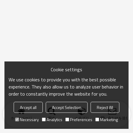
Cookie settings
We use cookies to provide you with the best possible
experience. They also allow us to analyze user behavior in
order to constantly improve the website for you.
Accept all
Accept Selection
Reject All
ホームページ
探す
カテゴリ
お問い合わせを送信
Necessary
Analytics
Preferences
Marketing