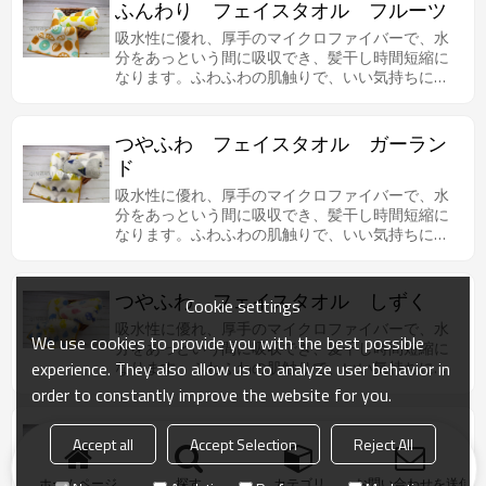
ふんわり フェイスタオル フルーツ
吸水性に優れ、厚手のマイクロファイバーで、水
分をあっという間に吸収でき、髪干し時間短縮に
なります。ふわふわの肌触りで、いい気持ちにな
ります。
つやふわ フェイスタオル ガーラン
ド
吸水性に優れ、厚手のマイクロファイバーで、水
分をあっという間に吸収でき、髪干し時間短縮に
なります。ふわふわの肌触りで、いい気持ちにな
ります。
つやふわ フェイスタオル しずく
Cookie settings
吸水性に優れ、厚手のマイクロファイバーで、水
We use cookies to provide you with the best possible
分をあっという間に吸収でき、髪干し時間短縮に
experience. They also allow us to analyze user behavior in
なります。ふわふわの肌触りで、いい気持ちにな
ります。
order to constantly improve the website for you.
つやふわ フェイスタオル スター
Accept all
Accept Selection
Reject All
吸水性に優れ、厚手のマイクロファイバーで、水
分をあっという間に吸収でき、髪干し時間短縮に
ホームページ
探す
カテゴリ
お問い合わせを送信