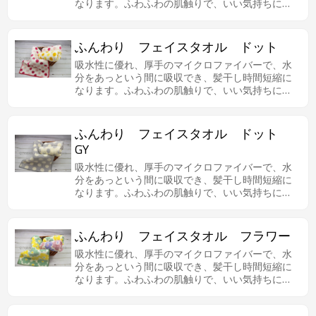
なります。ふわふわの肌触りで、いい気持ちにな
ります。可愛いアルバカの図案、萌え子供でも大
人でも気に入ります。
ふんわり フェイスタオル ドット
吸水性に優れ、厚手のマイクロファイバーで、水
分をあっという間に吸収でき、髪干し時間短縮に
なります。ふわふわの肌触りで、いい気持ちにな
ります。
ふんわり フェイスタオル ドット
GY
吸水性に優れ、厚手のマイクロファイバーで、水
分をあっという間に吸収でき、髪干し時間短縮に
なります。ふわふわの肌触りで、いい気持ちにな
ります。
ふんわり フェイスタオル フラワー
吸水性に優れ、厚手のマイクロファイバーで、水
分をあっという間に吸収でき、髪干し時間短縮に
なります。ふわふわの肌触りで、いい気持ちにな
ります。